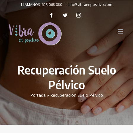
Skip
LLÁMANOS: 623 068 080
|
info@vibraenpositivo.com
to
Facebook
Twitter
Instagram
content
Recuperación Suelo
Pélvico
Portada
»
Recuperación Suelo Pélvico