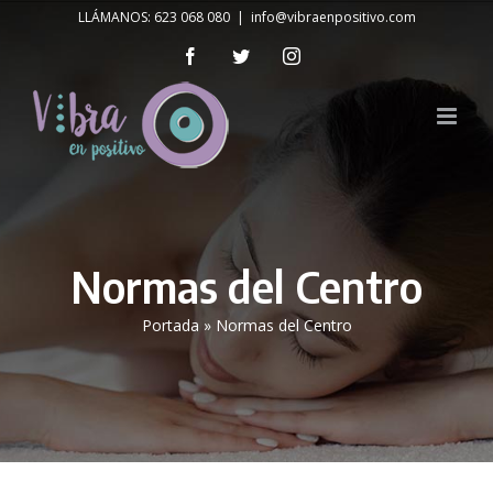
Skip
LLÁMANOS: 623 068 080
|
info@vibraenpositivo.com
to
Facebook
Twitter
Instagram
content
Normas del Centro
Portada
»
Normas del Centro