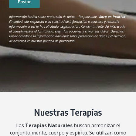
Información básica sobre protección de datos – Responsable:
Vibra en Positivo
.
Finalidad: dar respuesta a su solicitud de información o consulta y remitirle
información si así lo ha solicitado. Legitimación: Consentimiento del interesado
al cumplimentar el formulario, elegir las opciones y enviar sus datos. Derechos:
Puede acceder a la información adicional sobre protección de datos y el ejercicio
de derechos en nuestra
política de privacidad
.
Nuestras Terapias
Las
Terapias Naturales
buscan armonizar el
conjunto mente, cuerpo y espíritu. Se utilizan como