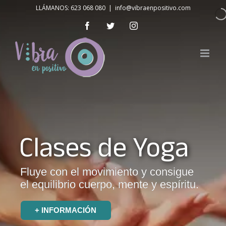
Skip
LLÁMANOS: 623 068 080
|
info@vibraenpositivo.com
to
Facebook
Twitter
Instagram
content
Clases de Yoga
Fluye con el movimiento y consigue
el equilibrio cuerpo, mente y espíritu.
+ INFORMACIÓN